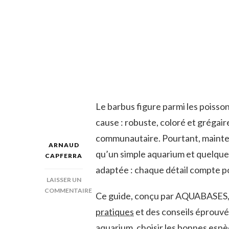
Le barbus figure parmi les poisson
cause : robuste, coloré et grégair
communautaire. Pourtant, mainte
ARNAUD
qu’un simple aquarium et quelques
CAPFERRA
adaptée : chaque détail compte pour
LAISSER UN
COMMENTAIRE
Ce guide, conçu par AQUABASES, vo
SUR
pratiques
et des conseils éprouv
BARBUS
POISSON
aquarium, choisir les bonnes espè