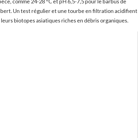
pèce, comme 24-28 °C et pH 6,5-7,5 pour le barbus de
ert. Un test régulier et une tourbe en filtration acidifient
 leurs biotopes asiatiques riches en débris organiques.