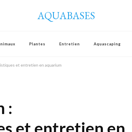
AQUABASES
Animaux
Plantes
Entretien
Aquascaping
ristiques et entretien en aquarium
 :
es et entretien en