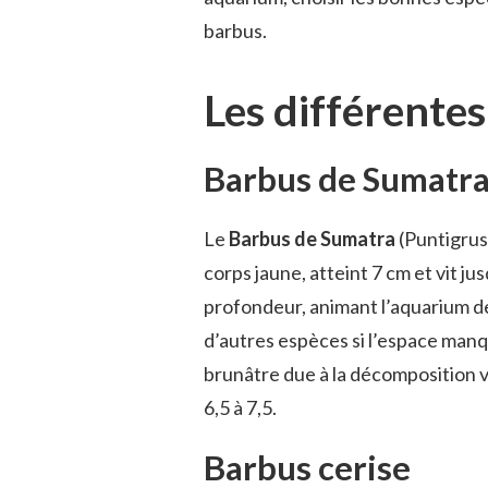
:
barbus.
CARACTÉRISTIQUES
ET
ENTRETIEN
Les différente
EN
AQUARIUM
Barbus de Sumatr
Le
Barbus de Sumatra
(Puntigrus 
corps jaune, atteint 7 cm et vit ju
profondeur, animant l’aquarium de 
d’autres espèces si l’espace manqu
brunâtre due à la décomposition 
6,5 à 7,5.
Barbus cerise