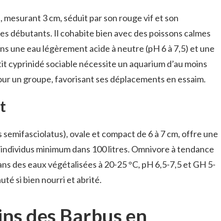
, mesurant 3 cm, séduit par son rouge vif et son
les débutants. Il cohabite bien avec des poissons calmes
ns une eau légèrement acide à neutre (pH 6 à 7,5) et une
it cyprinidé sociable nécessite un aquarium d’au moins
our un groupe, favorisant ses déplacements en essaim.
t
semifasciolatus), ovale et compact de 6 à 7 cm, offre une
 individus minimum dans 100 litres. Omnivore à tendance
dans des eaux végétalisées à 20-25 °C, pH 6,5-7,5 et GH 5-
é si bien nourri et abrité.
oins des Barbus en