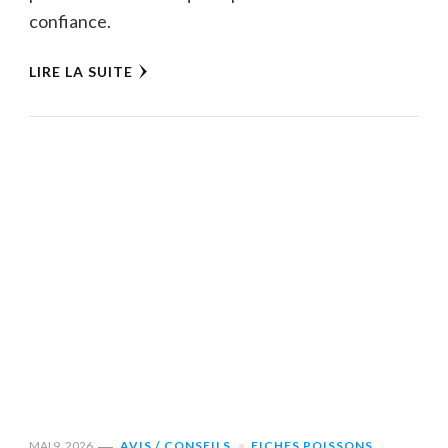
confiance.
LIRE LA SUITE
MAI 9, 2026
AVIS / CONSEILS
FICHES POISSONS