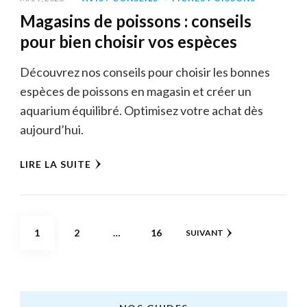
Magasins de poissons : conseils
pour bien choisir vos espèces
Découvrez nos conseils pour choisir les bonnes
espèces de poissons en magasin et créer un
aquarium équilibré. Optimisez votre achat dès
aujourd’hui.
LIRE LA SUITE
Pagination
PAGE
PAGE
PAGE
1
2
…
16
SUIVANT
des
publications